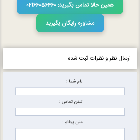
همین حالا تماس بگیرید: 02166056460
مشاوره رایگان بگیرید
ارسال نظر و نظرات ثبت شده
نام شما :
تلفن تماس :
متن پیغام :