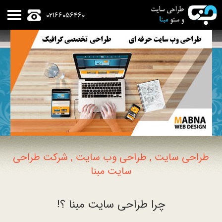
02166056460
طراحی سایت , طراحی وب سایت , شرکت طراحی
سایت مبنا
چرا طراحی سایت مبنا ؟!