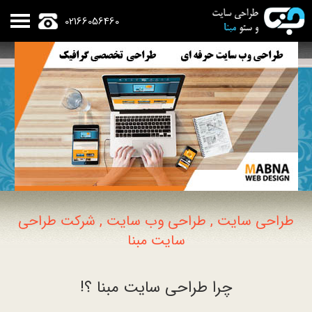
02166056460
طراحی سایت , طراحی وب سایت , شرکت طراحی
سایت مبنا
چرا طراحی سایت مبنا ؟!