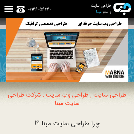
02166056460
طراحی سایت , طراحی وب سایت , شرکت طراحی
سایت مبنا
چرا طراحی سایت مبنا ؟!