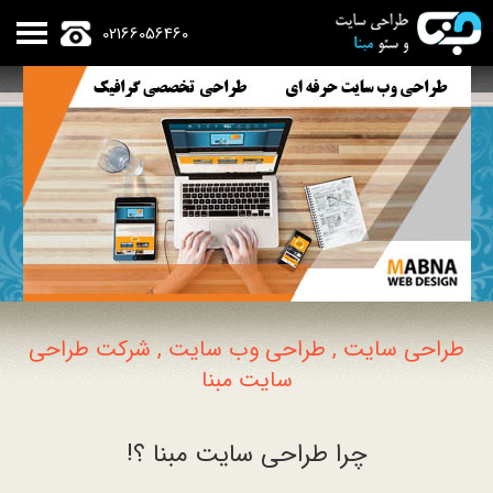
02166056460
طراحی سایت , طراحی وب سایت , شرکت طراحی
سایت مبنا
چرا طراحی سایت مبنا ؟!