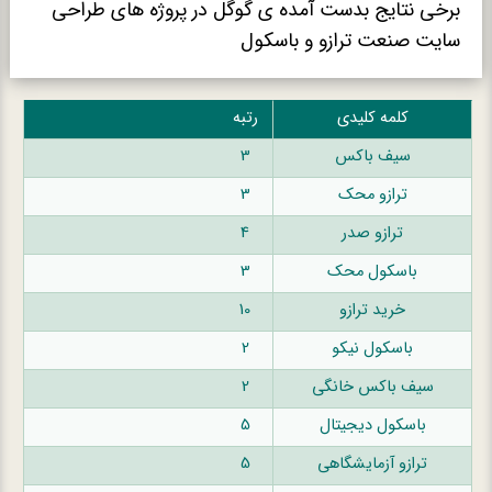
برخی نتایج بدست آمده ی گوگل در پروژه های طراحی
سایت صنعت ترازو و باسکول
کلمه کلیدی
رتبه
سیف باکس
3
ترازو محک
3
ترازو صدر
4
باسکول محک
3
خرید ترازو
10
باسکول نیکو
2
سیف باکس خانگی
2
باسکول دیجیتال
5
ترازو آزمایشگاهی
5