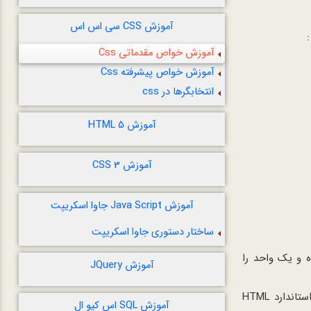
آموزش CSS سی اس اس
آموزش خواص مقدماتی Css
آموزش خواص پیشرفته Css
انتخابگرها در css
آموزش HTML 5
آموزش CSS 3
آموزش Java Script جاوا اسکریپت
ساختار دستوری جاوا اسکريپت
 و یک واحد را
آموزش JQuery
:در این حالت خطوط حاشیه خانه های درونی جدول با خطوط حاشیه بیرونی به صورت مجزا از هم نمایش داده می شوند،که حالت استاندارد HTML
آموزش SQL اس کیو ال