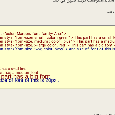
ت استاندارد،برحسب درصد تعیین می کند.
دهد.
le="color: Maroon; font-family: Arial" >
 style="font-size: small ; color : green" > This part has a small 
 style="font-size: medium ; color : blue" > This part has a medi
style="font-size: x-large color : red" > This part has a big font 
style="font-size: 20px; color: Navy" > And size of font of this is
خ
t has a small font
art has a medium font
 part has a big font
ize of font of this is 20px .