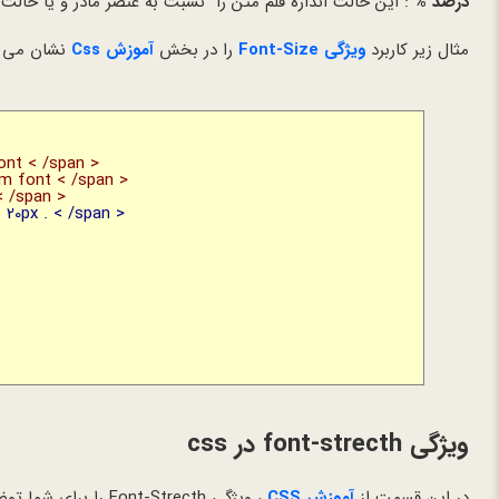
درصد %
: این حالت اندازه قلم متن را نسبت به عنصر مادر و یا حال
مثال زیر کاربرد
ویژگی Font-Size
را در بخش
آموزش Css
نشان می 
font < /span >
um font < /span >
< /span >
 20px . < /span >
ویژگی font-strecth در css
در این قسمت از
آموزش CSS
، ویژگی Font-Strecth را برای شما توضیح می دهیم.