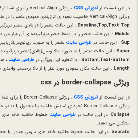
در این قسمت از
آموزش CSS
، ویژگی Vertical-Align را برای شما توضیح می دهیم.
ویژگی Vertical-Align خاصیت نحوه ی ترازبندی عمودی عنصر را در عنصر دربرگیرنده آن تعیین می کند که دارای چندحالت می باشد که عبارتند از :
Baseline,Top,Text-Top
: این حالت عنصر را در بالای عنصر دربرگیر
Middle
: این حالت عنصر را در وسط عنصر دربرگیرنده ی آن قرار می د
Sup
: این حالت در
طراحی سایت
عنصر را به صورت زیرنویس(درپایین)
Super
: این حالت عنصر را به صورت بالانویس(بالای)عنصر دربرگیرنده
Bottom,Text-Bottom
: با تنظیم این ویژگی در
طراحی سایت
،
عنص
Length
: این حالت مکان عمودی مورد نظر را از بالا برحسب واحدی ما
ویژگی border-collapse در css
در این قسمت از
آموزش CSS
، ویژگی Border-Collapse را برای شما توضیح می دهیم.
ویژگی Border-Collapse نحوه ی نمایش حاشیه یک جدول را به دو حالت درمی آورد که عبارتنداز:
Collapse
:در این حالت در
طراحی سایت
خطوط حاشیه خانه های د
تشکیل می دهند.
Seprate