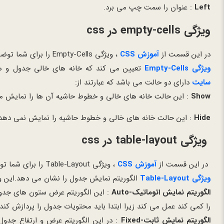
Left
: عنوان را سمت چپ می برد.
ویژگی empty-cells در css
در این قسمت از
آموزش CSS
، ویژگی Empty-Cells را برای شما توضیح می دهیم.
ویژگی Empty-Cells
تعیین می کند که خانه های خالی جدول و هم
سایت
دارای دو حالت می باشد که عبارتند از:
Show
: این حالت خانه های خالی و خطوط حاشیه آن ها را نمایش م
Hide
: این حالت خانه های خالی و خطوط حاشیه را نمایش نمی ده
ویژگی table-layout در css
در این قسمت از
آموزش CSS
، ویژگی Table-Layout را برای شما توضیح می دهیم.
ویژگی Table-Layout
الگوریتم نمایش جدول را نشان می دهد.این ویژ
الگوریتم نمایش اتوماتیک-Auto
: این الگوریتم عرض ستون های جدول
را کمی کند عمل می کند زیرا ابتدا باید محتویات جدول را پردازش کند.
الگوریتم نمایش ثابت-Fixed
: در این الگوریتم عرض و ارتفاع جدو