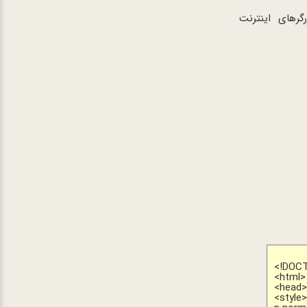
رهای اینترنت
<!DOC
<html>
<head
<style