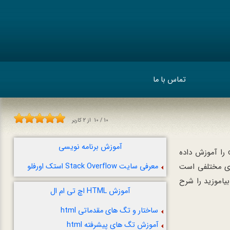
تماس با ما
10
/
10
از
2
کاربر
آموزش برنامه نویسی
مبنا ، مقدمات css را آموزش داده
های مختلفی است
معرفی سایت Stack Overflow استک اورفلو
بیاموزید را شرح
آموزش HTML اچ تی ام ال
ساختار و تگ های مقدماتی html
آموزش تگ های پیشرفته html