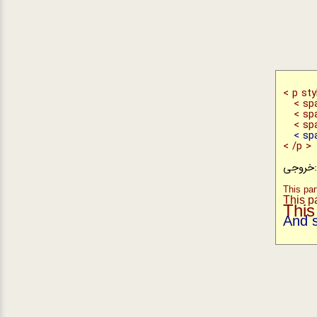
< p sty
< span
< span
< span 
< span 
< /p >
روجی:
This par
This p
This
And s