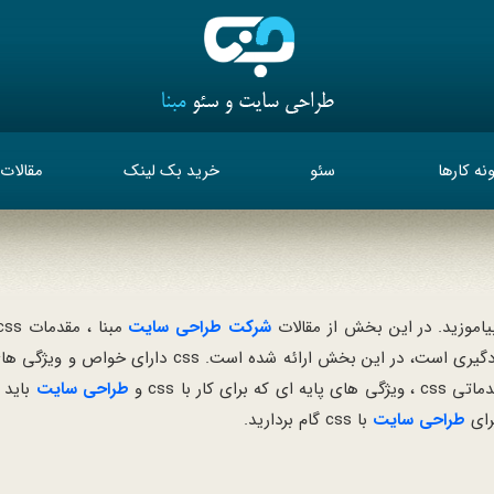
نه کارها
سئو
خرید بک لینک
مقالات
بیاموزید. در این بخش از مقالات
شرکت طراحی سایت
css دارای خواص و ویژگی 
ر با css و
طراحی سایت
باید 
رای
طراحی سایت
با css گام بردارید.