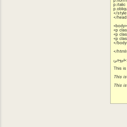
p.norma
p.italic
p.obliq
</style
</head
<body
<p cla
<p clas
<p clas
</body
</html
روجی:
This is
This is
This is